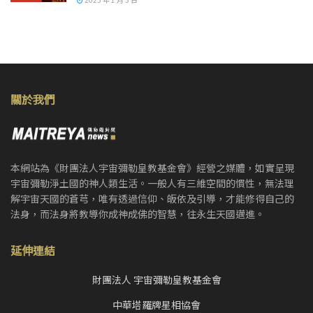
關於我們
本網站為《財團法人宇宙彌勒皇教基金會》經營之媒體，如實呈現
宇宙彌勒淨土國的神人類生活。一般人有三維空間的慣性，無法理
解宇宙天國的蒼芎，唯有透過信仰、皈依及引導，才能修得自己的
法身，而法身將教導你成神成佛的智慧，往永生天國邁進。
延伸連結
財團法人 宇宙彌勒皇教基金會
中華塔羅牌星相協會