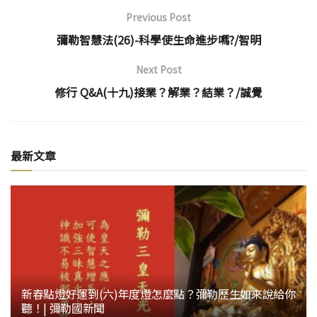
Previous Post
彌勒智慧法(26)-科學使生命進步嗎?/智明
Next Post
修行 Q&A(十九)接業？解業？結業？/誠覺
最新文章
新春點燈好運到(六)年度燈怎麼點？彌勒歷生如來說給你
聽！| 彌勒國新聞