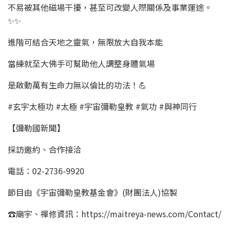
不易被其他磁場干擾，甚至可改變人際關係及事業運途。
✨✨
進階可結合天地之靈氣，無限放大自我本能
當練就至大佛手可幫助他人調整身體氣場
是啟動萬有生命力無以倫比的功法！💪
#玄宇太極功 #太極 #宇宙彌勒皇教 #氣功 #與神同行
【彌勒國新聞】
採訪邀約、合作接洽
電話：02-2736-9920
節目由《宇宙彌勒皇教基金會》(財團法人)協製
☎廟宇、禪修資訊：https://maitreya-news.com/Contact/