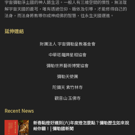
宇宙彌勒淨土國的神人類生活。一般人有三維空間的慣性，無法理
解宇宙天國的蒼芎，唯有透過信仰、皈依及引導，才能修得自己的
法身，而法身將教導你成神成佛的智慧，往永生天國邁進。
延伸連結
財團法人 宇宙彌勒皇教基金會
中華塔羅牌星相協會
彌勒世界藝術博覽協會
彌勒天使團
陀彌天 紫竹林寺
觀音山 玉佛寺
Recent News
新春點燈好運到(六)年度燈怎麼點？彌勒歷生如來說
給你聽！| 彌勒國新聞