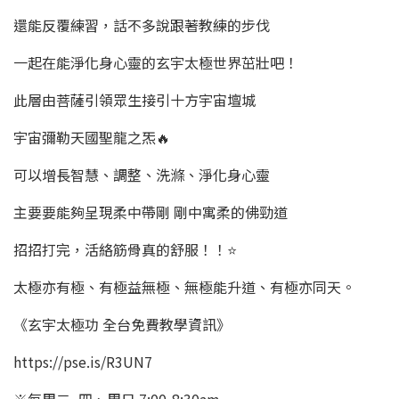
還能反覆練習，話不多說跟著教練的步伐
一起在能淨化身心靈的玄宇太極世界茁壯吧！
此層由菩薩引領眾生接引十方宇宙壇城
宇宙彌勒天國聖龍之炁🔥
可以增長智慧、調整、洗滌、淨化身心靈
主要要能夠呈現柔中帶剛 剛中寓柔的佛勁道
招招打完，活絡筋骨真的舒服！！⭐
太極亦有極、有極益無極、無極能升道、有極亦同天。
《玄宇太極功 全台免費教學資訊》
https://pse.is/R3UN7
※每周二~四、周日 7:00-8:30am