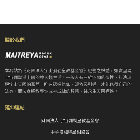
關於我們
本網站為《財團法人宇宙彌勒皇教基金會》經營之媒體，如實呈現
宇宙彌勒淨土國的神人類生活。一般人有三維空間的慣性，無法理
解宇宙天國的蒼芎，唯有透過信仰、皈依及引導，才能修得自己的
法身，而法身將教導你成神成佛的智慧，往永生天國邁進。
延伸連結
財團法人 宇宙彌勒皇教基金會
中華塔羅牌星相協會