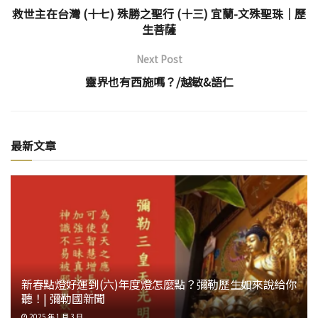
救世主在台灣 (十七) 殊勝之聖行 (十三) 宜蘭-文殊聖珠│歷
生菩薩
Next Post
靈界也有西施嗎？/越敏&語仁
最新文章
新春點燈好運到(六)年度燈怎麼點？彌勒歷生如來說給你
聽！| 彌勒國新聞
2025 年 1 月 3 日