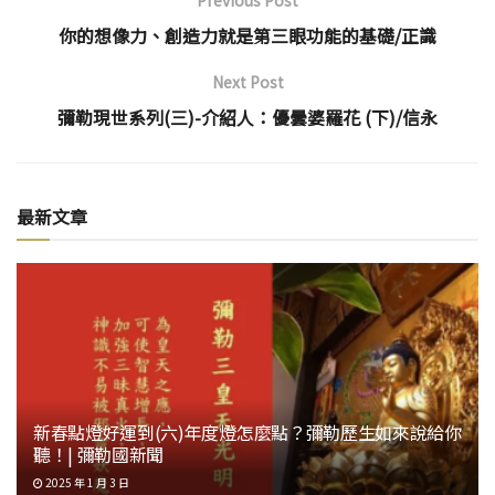
你的想像力、創造力就是第三眼功能的基礎/正識
Next Post
彌勒現世系列(三)-介紹人：優曇婆羅花 (下)/信永
最新文章
新春點燈好運到(六)年度燈怎麼點？彌勒歷生如來說給你
聽！| 彌勒國新聞
2025 年 1 月 3 日