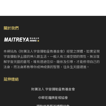
關於我們
本網站為《財團法人宇宙彌勒皇教基金會》經營之媒體，如實呈現
宇宙彌勒淨土國的神人類生活。一般人有三維空間的慣性，無法理
解宇宙天國的蒼芎，唯有透過信仰、皈依及引導，才能修得自己的
法身，而法身將教導你成神成佛的智慧，往永生天國邁進。
延伸連結
財團法人 宇宙彌勒皇教基金會
中華塔羅牌星相協會