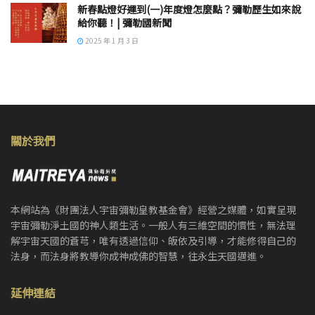
新春點燈好運到(一)年度燈怎麼點？彌勒歷生如來說
給你聽！| 彌勒國新聞
2025 年 1 月 3 日
關於我們
本網站為《財團法人宇宙彌勒皇教基金會》經營之媒體，如實呈現
宇宙彌勒淨土國的神人類生活。一般人有三維空間的慣性，無法理
解宇宙天國的蒼芎，唯有透過信仰、皈依及引導，才能修得自己的
法身，而法身將教導你成神成佛的智慧，往永生天國邁進。
延伸連結