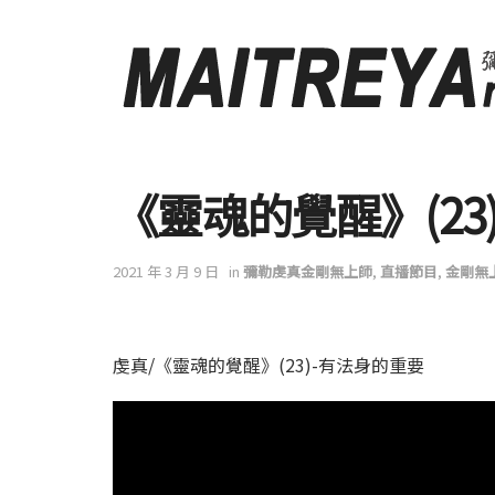
《靈魂的覺醒》(23
2021 年 3 月 9 日
in
彌勒虔真金剛無上師
,
直播節目
,
金剛無
虔真/《靈魂的覺醒》(23)-有法身的重要