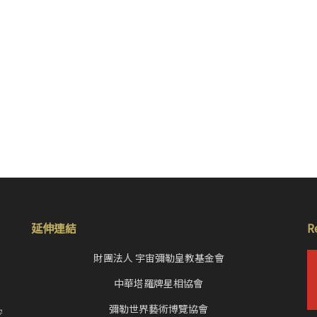
延伸連結
R
財團法人 宇宙彌勒皇教基金會
中華塔羅牌星相協會
，
彌勒世界藝術博覽協會
空