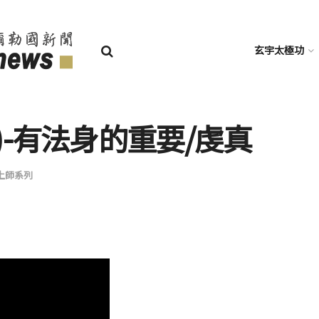
玄宇太極功
)-有法身的重要/虔真
上師系列