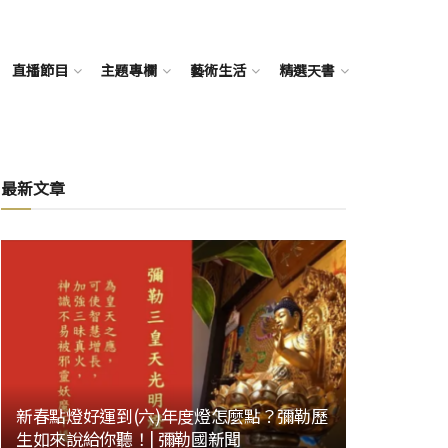
直播節目
主題專欄
藝術生活
精選天書
最新文章
新春點燈好運到(六)年度燈怎麼點？彌勒歷
生如來說給你聽！| 彌勒國新聞