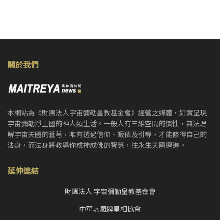
關於我們
本網站為《財團法人宇宙彌勒皇教基金會》經營之媒體，如實呈現
宇宙彌勒淨土國的神人類生活。一般人有三維空間的慣性，無法理
解宇宙天國的蒼芎，唯有透過信仰、皈依及引導，才能修得自己的
法身，而法身將教導你成神成佛的智慧，往永生天國邁進。
延伸連結
財團法人 宇宙彌勒皇教基金會
中華塔羅牌星相協會