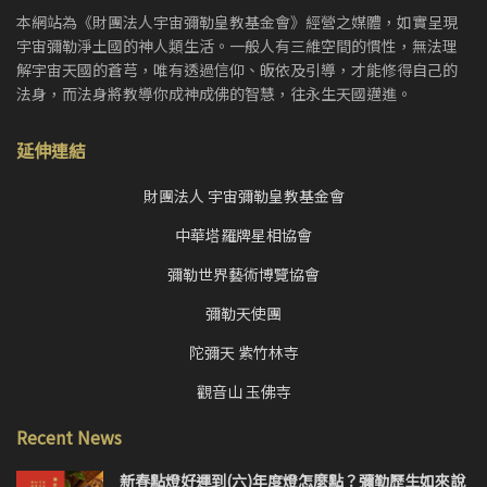
本網站為《財團法人宇宙彌勒皇教基金會》經營之媒體，如實呈現
宇宙彌勒淨土國的神人類生活。一般人有三維空間的慣性，無法理
解宇宙天國的蒼芎，唯有透過信仰、皈依及引導，才能修得自己的
法身，而法身將教導你成神成佛的智慧，往永生天國邁進。
延伸連結
財團法人 宇宙彌勒皇教基金會
中華塔羅牌星相協會
彌勒世界藝術博覽協會
彌勒天使團
陀彌天 紫竹林寺
觀音山 玉佛寺
Recent News
新春點燈好運到(六)年度燈怎麼點？彌勒歷生如來說