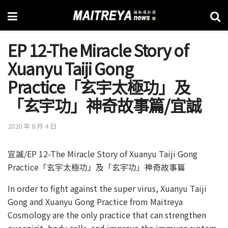
EP 12-The Miracle Story of
Xuanyu Taiji Gong
Practice「玄宇太極功」及
「玄宇功」神奇故事篇/宜誠
2020 年 8 月 4 日
宜誠/EP 12-The Miracle Story of Xuanyu Taiji Gong
Practice「玄宇太極功」及「玄宇功」神奇故事篇
In order to fight against the super virus, Xuanyu Taiji
Gong and Xuanyu Gong Practice from Maitreya
Cosmology are the only practice that can strengthen
our spirit, body cells, and improve the immune system