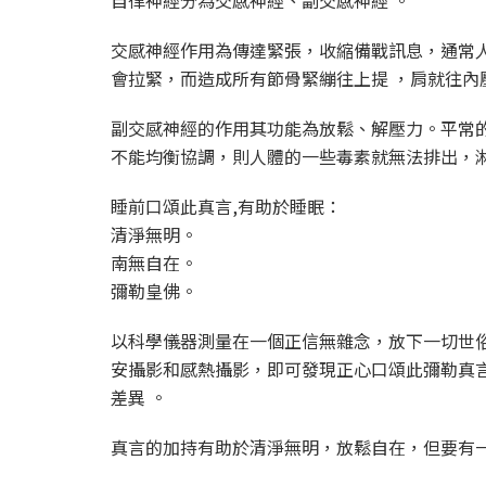
交感神經作用為傳達緊張，收縮備戰訊息，通常
會拉緊，而造成所有節骨緊繃往上提 ，肩就往內
副交感神經的作用其功能為放鬆、解壓力。平常
不能均衡協調，則人體的一些毒素就無法排出，
睡前口頌此真言,有助於睡眠：
清淨無明。
南無自在。
彌勒皇佛。
以科學儀器測量在一個正信無雜念，放下一切世
安攝影和感熱攝影，即可發現正心口頌此彌勒真
差異 。
真言的加持有助於清淨無明，放鬆自在，但要有一