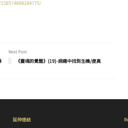
s/228574698184775/
Next Post
殊
《靈魂的覺醒》(19)-病痛中找到生機/虔真
延伸連結
R