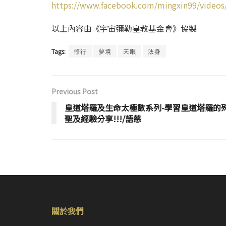
https://www.facebook.com/mingxin99/video
以上內容由《宇宙彌勒皇教基金會》協製
Tags:
修行
夢境
天眼
法身
Previous Post
皇道塔羅及生命太極數系列-學習皇道塔羅的
聖及經驗分享!!!/語慈
關於我們