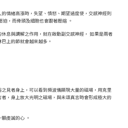
人的情緒高漲時，失望、憤怒、期望過度使，交感神經則
壓迫，而骨頭及細胞也會跟著壓縮 。
的休息與調解之作用，就在啟動副交感神經， 如果是兩者
淋巴上的節就會越來越多。
俗之見者身上，可以看到頻波儀顯現大量的磁場，用克里
言者，身上放大光明之磁場，與未頌真言時會形成極大的
顆虔誠的心 。