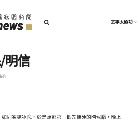
玄宇太極功
/明信
系列
，如同凍結冰塊，於是頭部第一個先僵硬的時候腦，晚上
。