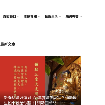
直播節目
主題專欄
藝術生活
精選天書
最新文章
新春點燈好運到(六)年度燈怎麼點？彌勒歷
生如來說給你聽！| 彌勒國新聞