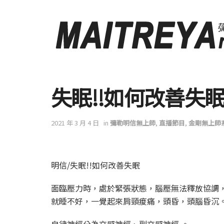
失眠!!如何改善失眠
2021 年 3 月 4 日
in
彌勒明信無上師
,
直播節目
,
金剛無上師
明信/失眠!!如何改善失眠
面臨壓力時，處於緊張狀態，腦壓無法釋放協調
就睡不好，一覺起來肩頸痠痛，頭昏，頭腦昏沉
自律神經分為交感神經、副交感神經 。