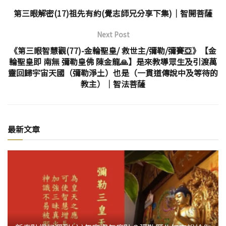
第三眼解密(17)祖先有約(覺志師兄分享下集)│智開菩薩
Next Post
《第三眼智慧觀(77)-金輪聖皇/ 救世主/彌勒/彌賽亞》【金
輪聖皇即 南無 彌勒皇佛 陳金龍🙏】是來教導眾生及引渡萬
靈回歸宇宙天國（彌勒淨土）也是（一貫道傳說中及等待的
教主）│智法菩薩
最新文章