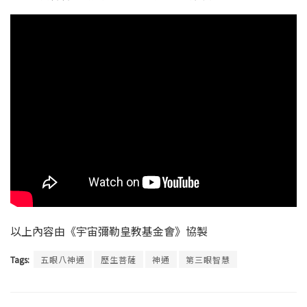
以上內容由《宇宙彌勒皇教基金會》協製
Tags:
五眼八神通
歷生菩薩
神通
第三眼智慧