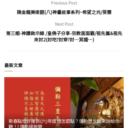
Previous Post
陳金龍美術館(八)神畫故事系列~希望之光/旻慧
Next Post
第三眼-神蹟啟示錄 /皇佛子分享-宗教面面觀/祖先篇&祖先
來討2(討吃?討穿?討…冥婚…)
最新文章
新春點燈好運到(六)年度燈怎麼點？彌勒歷生如來說給你
聽！| 彌勒國新聞