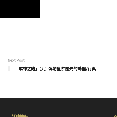
Next Post
「成神之路」(九)-彌勒皇佛開光的殊聖/行真
延伸連結
R