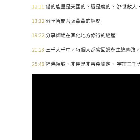
12:11
借的能量是天國的？還是魔的？ 濟世救人
13:32
分享智開菩薩爺爺的經歷
19:22
分享師姐在其他地方修行的經歷
21:23
三千大千中，每個人都會回歸永生這條路
25:48
神佛領域，非用是非善惡論定， 宇宙三千