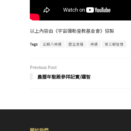
以上內容由《宇宙彌勒皇教基金會》協製
Tags:
五眼八神通
歷生菩薩
神通
第三眼智慧
Previous Post
農曆年聖殿參拜記實/躍智
關於我們