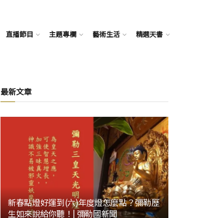
直播節目
主題專欄
藝術生活
精選天書
最新文章
新春點燈好運到(六)年度燈怎麼點？彌勒歷
生如來說給你聽！| 彌勒國新聞