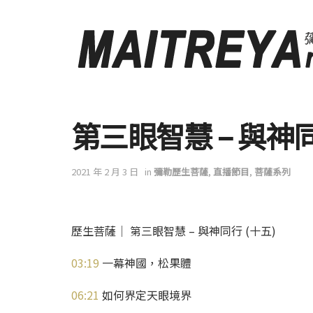
第三眼智慧 – 與神
2021 年 2 月 3 日
in
彌勒歷生菩薩
,
直播節目
,
菩薩系列
歷生菩薩│ 第三眼智慧 – 與神同行 (十五)
03:19
一幕神國，松果體
06:21
如何界定天眼境界