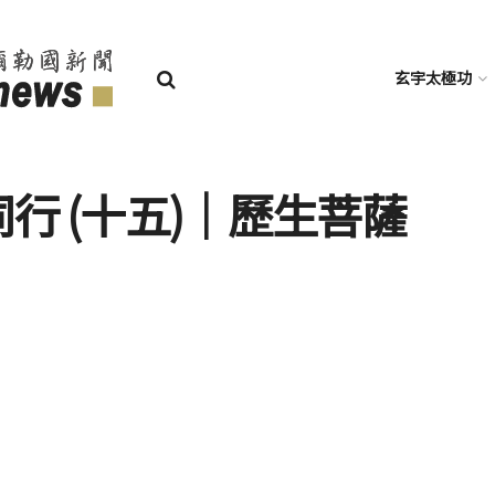
玄宇太極功
同行 (十五)│歷生菩薩