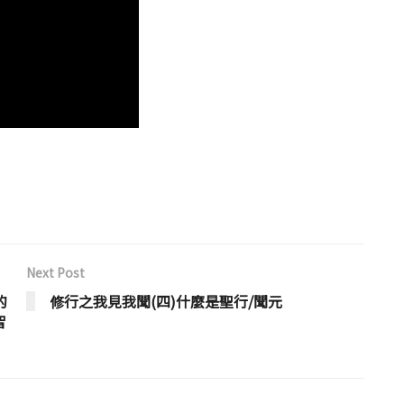
Next Post
的
修行之我見我聞(四)什麼是聖行/聞元
智