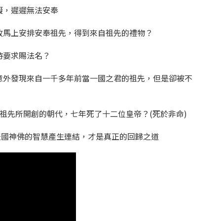
阻礙，遲遲無法安奉
，故馬上安排安奉祖先，得到來自祖先的禮物？
同時要求賜法名？
，意外發現來自一千多年前當一國之君的祖先，但是卻被不
之君祖先所開創的朝代，七年死了十二位皇帝？(死於非命)
國神佛的智慧產生連結，才是真正的回歸之道