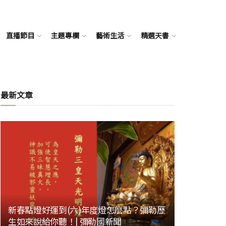
直播節目
主題專欄
藝術生活
精選天書
最新文章
新春點燈好運到(六)年度燈怎麼點？彌勒歷
生如來說給你聽！| 彌勒國新聞