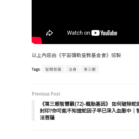
以上內容由《宇宙彌勒皇教基金會》協製
Tags:
智開菩薩
法身
第三眼
Previous Post
《第三眼智慧觀(72)-龍胎基因》 如何破除蛇
封印?你可能不知道蛇因子早已深入血脈中│
法菩薩