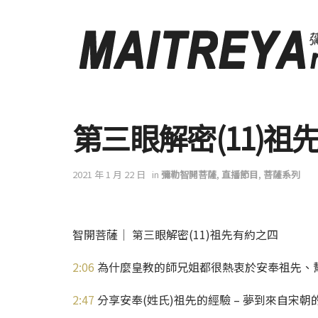
第三眼解密(11)
2021 年 1 月 22 日
in
彌勒智開菩薩
,
直播節目
,
菩薩系列
智開菩薩│ 第三眼解密(11)祖先有約之四
2:06
為什麼皇教的師兄姐都很熱衷於安奉祖先、
2:47
分享安奉(姓氏)祖先的經驗 – 夢到來自宋