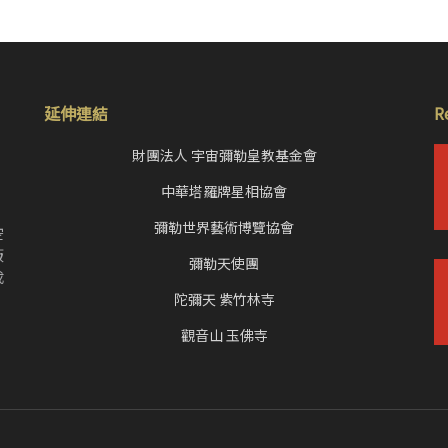
延伸連結
R
財團法人 宇宙彌勒皇教基金會
中華塔羅牌星相協會
，
彌勒世界藝術博覽協會
空
皈
彌勒天使團
成
陀彌天 紫竹林寺
觀音山 玉佛寺