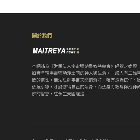
關於我們
本網站為《財團法人宇宙彌勒皇教基金會》經營之媒體
如實呈現宇宙彌勒淨土國的神人類生活。一般人有三維
間的慣性，無法理解宇宙天國的蒼芎，唯有透過信仰、
依及引導，才能修得自己的法身，而法身將教導你成神
佛的智慧，往永生天國邁進。