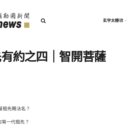
玄宇太極功
祖先有約之四│智開菩薩
幫祖先賜法名？
朝的第一代祖先？