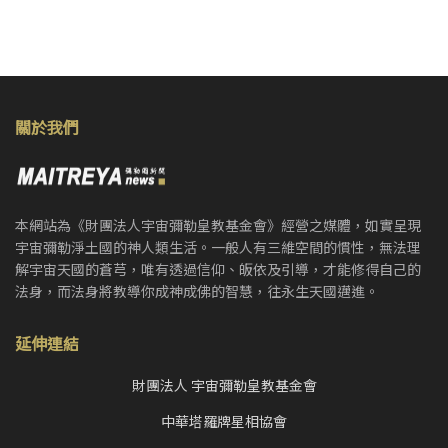
關於我們
本網站為《財團法人宇宙彌勒皇教基金會》經營之媒體，如實呈現
宇宙彌勒淨土國的神人類生活。一般人有三維空間的慣性，無法理
解宇宙天國的蒼芎，唯有透過信仰、皈依及引導，才能修得自己的
法身，而法身將教導你成神成佛的智慧，往永生天國邁進。
延伸連結
財團法人 宇宙彌勒皇教基金會
中華塔羅牌星相協會