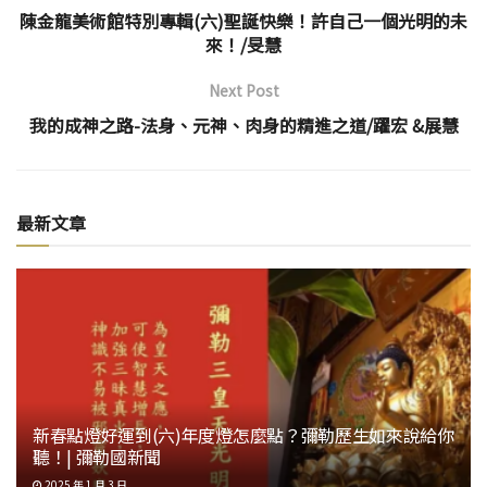
陳金龍美術館特別專輯(六)聖誕快樂！許自己一個光明的未
來！/旻慧
Next Post
我的成神之路-法身、元神、肉身的精進之道/躍宏 &展慧
最新文章
新春點燈好運到(六)年度燈怎麼點？彌勒歷生如來說給你
聽！| 彌勒國新聞
2025 年 1 月 3 日