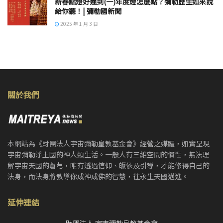
新春點燈好運到(一)年度燈怎麼點？彌勒歷生如來說
給你聽！| 彌勒國新聞
2025 年 1 月 3 日
關於我們
本網站為《財團法人宇宙彌勒皇教基金會》經營之媒體，如實呈現
宇宙彌勒淨土國的神人類生活。一般人有三維空間的慣性，無法理
解宇宙天國的蒼芎，唯有透過信仰、皈依及引導，才能修得自己的
法身，而法身將教導你成神成佛的智慧，往永生天國邁進。
延伸連結