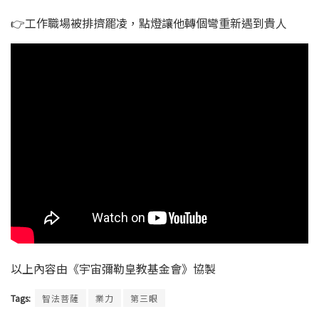
👉工作職場被排擠罷凌，點燈讓他轉個彎重新遇到貴人
以上內容由《宇宙彌勒皇教基金會》協製
Tags:
智法菩薩
業力
第三眼