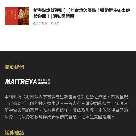
新春點燈好運到(一)年度燈怎麼點？彌勒歷生如來說
給你聽！| 彌勒國新聞
2025 年 1 月 3 日
關於我們
本網站為《財團法人宇宙彌勒皇教基金會》經營之媒體，如實呈現
宇宙彌勒淨土國的神人類生活。一般人有三維空間的慣性，無法理
解宇宙天國的蒼芎，唯有透過信仰、皈依及引導，才能修得自己的
法身，而法身將教導你成神成佛的智慧，往永生天國邁進。
延伸連結