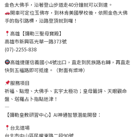
金色大佛手，沿著登山步道走40分鐘就可以到達。
開車可定位玉佛寺，到林肯美國學校後，依照金色大佛
手的指引路標，沿路登頂就到囉！
高雄【彌勒三聖母寶殿】
高雄市新興區光華一路373號
(07)-2255-838
高雄捷運信義國小4號出口，直走到民族路右轉，再直走
快到五福路即可抵達。（對面有燦坤）
服務項目
祈福、點燈、大佛手、玄宇太極功；皇母籤詩、天眼觀命
盤、塔羅占卜指點迷津！
—
【彌勒皇教研習中心】AI神通智慧潛能開發：
台北道場
台北市中山區民權東路二段90號