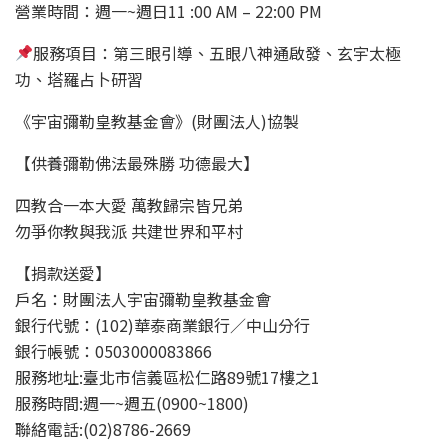
營業時間：週一~週日11 :00 AM – 22:00 PM
服務項目：第三眼引導、五眼八神通啟發、玄宇太極
功、塔羅占卜研習
《宇宙彌勒皇教基金會》(財團法人)協製
【供養彌勒佛法最殊勝 功德最大】
四教合一本大愛 萬教歸宗皆兄弟
勿爭你教與我派 共建世界和平村
【捐款送愛】
戶名：財團法人宇宙彌勒皇教基金會
銀行代號：(102)華泰商業銀行／中山分行
銀行帳號：0503000083866
服務地址:臺北市信義區松仁路89號17樓之1
服務時間:週一~週五(0900~1800)
聯絡電話:(02)8786-2669