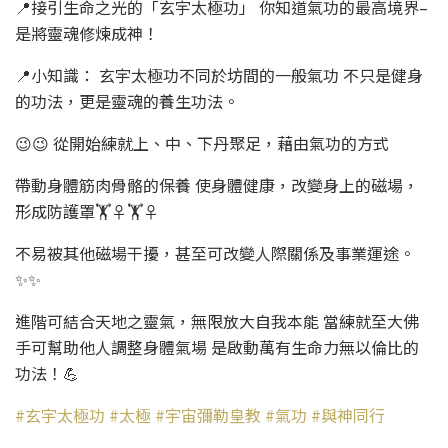
📍接引生命之光的「玄宇太極功」 你知道氣功的最高境界–
是將靈魂修煉成神！
📍小知識： 玄宇太極功不同於坊間的一般氣功 不只是健身
的功法，更是靈魂的養生功法。
😉😉 從開始練就上、中、下丹聚足，藉由氣功的方式
帶動身體筋肉骨骼的保養 使身體健康，改變身上的磁場，
形成防護罩🏋♀🏋♀
不易被其他磁場干擾，甚至可改變人際關係及事業運途。
✨✨
進階可結合天地之靈氣，無限放大自我本能 當練就至大佛
手可幫助他人調整身體氣場 是啟動萬有生命力無以倫比的
功法！💪
#玄宇太極功
#太極
#宇宙彌勒皇教
#氣功
#與神同行