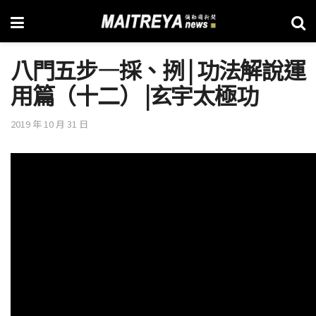
八門五步—採、挒 | 功法解說運
用篇（十二） |玄宇太極功
2019 年 10 月 31 日