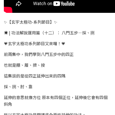
✨【玄宇太極功-系列節目】✨
☀ | 功法解說運用篇（十二）： 八門五步—採、挒
💗玄宇太極功系列節目又來囉！💗
前兩集中，我們學到八門五步中的四正
也就是掤、履、擠、按
這集談的是從四正延伸出來的四隅
採、挒、肘、靠
延伸的意思就像方位 原本有四個正位，延伸後它會有四個
斜角
所以玄宇太極功是門講求全面性延伸的功法。