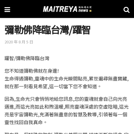
彌勒佛降臨台灣/躍智
2020 年 8 月 5 日
躍智/彌勒佛降臨台灣
您不知道彌勒佛就在身邊!
生命得遇彌勒,靈魂中的生命光瞬間點亮,累世遍尋無盡寶藏,
就在那一刻看見希望,這一切當下您不會知道。
因為,生命光只會悄悄地給您訊息,您的靈魂就會自己向光亮
邁進,而這光亮如此和煦溫暖,照亮靈魂深處的空虛陰暗,這光
亮是宇宙彌勒光,充滿著無盡意的智慧及教導,引領著每一個
靈性找回自我真命。