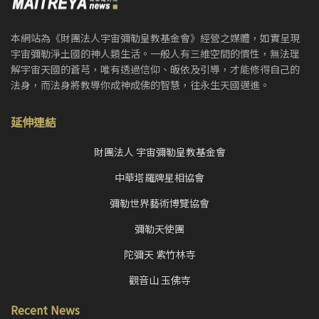
本網站為《財團法人宇宙彌勒皇教基金會》經營之媒體，如實呈現
宇宙彌勒淨土國的神人類生活。一般人有三維空間的慣性，無法理
解宇宙天國的蒼芎，唯有透過信仰、皈依及引導，才能修得自己的
法身，而法身將教導你成神成佛的智慧，往永生天國邁進。
延伸連結
財團法人 宇宙彌勒皇教基金會
中華塔羅牌星相協會
彌勒世界藝術博覽協會
彌勒天使團
陀彌天 紫竹林寺
觀音山 玉佛寺
Recent News