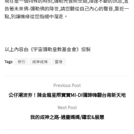
現在是一個特殊的時刻,彌勒光普照世間,接連不斷的訊息,宣
告著未來佛-彌勒佛的降世,請您聽從自己內心的聲音,靠近一
點,別讓機緣從您指縫中溜走。
以上內容由《宇宙彌勒皇教基金會》協製
Tags:
修行
成神成佛
靈魂
Previous Post
公仔潮流夯！陳金龍星際寶寶MI-DI彌諦嗨翻台南新天地
Next Post
我的成神之路-通靈媽媽/躍宏&展慧