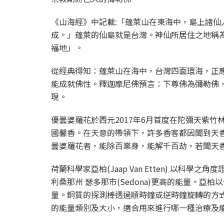
《山海經》中記載:「蓬萊山在東海中，島上諸
成。」蓬萊的仙島就是台灣。神仙所居住之地稱
福地」。
從經典得知：蓬萊山在海中，台灣四面環海，正
能成就佛性。釋迦摩尼佛預言：下尊佛為彌勒佛
現。
優曇婆羅花於西元2017年6月首度在陀彌天紫
國馨香。在天意的帶領下，許多香客都因聞到天
曇婆羅花者，能除百業身，能解千百劫，若聞天
荷蘭科學家亞柏(Jaap Van Etten) 以
利桑那州 瑟多那市(Sedona)更高的能量。
量。銅質的探測棒透過順時鐘或逆時鐘旋轉的方
的能量類別及大小，適合用來進行哪一種治療及