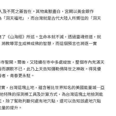
仙人及不死之藥皆在。其物禽獸盡白，宮闕以黃金銀作
為「洞天福地」，而台灣就是古代大陸人所嚮往的「洞天
應了《山海經》所述。生命本就不滅，透過靈魂修道，就
，將教導眾生成神成佛的智慧，而這個預言也將逐一實
竹林寺聖開。爾後，又陸續在寺中多處綻放，整個寺內充滿天
香而讚歎不已，此乃上天告知彌勒佛降世之神啟。得見優
香者，青春更永駐。
科學之角度證實，台灣這塊土地，蘊含著比世界知名的美國能量城─亞
亞柏以他特殊的探測棒工具及計算方式，為台灣這塊土地檢測能
式，除了幫助判斷何處有地穴點，還可以告知該處地穴點
能量的提升。