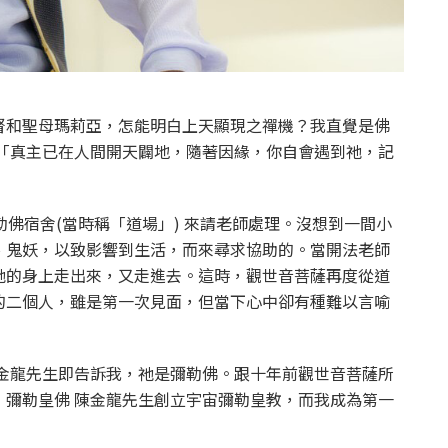
督和聖母瑪莉亞，怎能明白上天顯現之禪機？我直覺是佛
:「真主已在人間開天闢地，隨著因緣，你自會遇到祂，記
勒佛宿舍(當時稱「道場」) 來請老師處理。沒想到一間小
、鬼妖，以致影響到生活，而來尋求協助的。當開法老師
祂的身上走出來，又走進去。這時，觀世音菩薩再度從道
的二個人，雖是第一次見面，但當下心中卻有種難以言喻
陳金龍先生即告訴我，祂是彌勒佛。跟十年前觀世音菩薩所
，彌勒皇佛 陳金龍先生創立宇宙彌勒皇教，而我成為第一