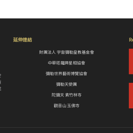
延伸連結
R
財團法人 宇宙彌勒皇教基金會
中華塔羅牌星相協會
，
彌勒世界藝術博覽協會
空
皈
彌勒天使團
成
陀彌天 紫竹林寺
觀音山 玉佛寺