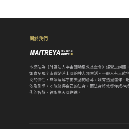
關於我們
本網站為《財團法人宇宙彌勒皇教基金會》經營之媒體
如實呈現宇宙彌勒淨土國的神人類生活。一般人有三維
間的慣性，無法理解宇宙天國的蒼芎，唯有透過信仰、
依及引導，才能修得自己的法身，而法身將教導你成神
佛的智慧，往永生天國邁進。