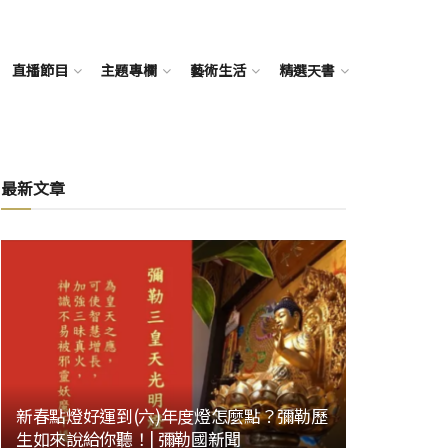
直播節目
主題專欄
藝術生活
精選天書
最新文章
新春點燈好運到(六)年度燈怎麼點？彌勒歷
生如來說給你聽！| 彌勒國新聞