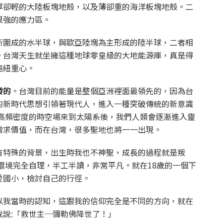
厚卻輕的大陸板塊地殼，以及薄卻重的海洋板塊地殼。二
很強的應力區。
所圍成的水半球，與歐亞陸塊為主形成的陸半球，二者相
。台灣天生就坐擁這種地球零皇級的大地能源庫，真是得
樞紐重心。
發的
。台灣目前的能量是整個亞洲裡面最領先的，因為台
的新時代思想引領著現代人，進入一種突破傳統的新意識
為高頻密度的時空場來到太陽系後，我們人類會逐漸進入靈
需求價值，而在台灣，很多聖地也將一一出現。
有特殊的背景，出生時我也不神聖，成長的過程就是叛
環境完全自理，半工半讀，非常平凡。就在18歲的一個下
愛國小，檢討自己的行徑。
以我當時的認知，這跟我的信仰完全是不同的方向，就在
說:「救世主─彌勒佛降世了！」