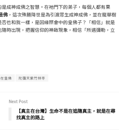
的是成神成佛之智慧。在祂門下的弟子，每個人都有果
是佛
，這次殊勝降世是為引渡眾生成神成佛，並在龍華樹
是否也和我一樣，是因緣際會中的皇佛子？「相信」就是
能隨時出現，把握信仰的神啟現象，相信「所遇彌勒，立
自在皇佛
陀彌天紫竹林寺
Next Post
【真主在台灣】生命不是在追隨真主，就是在尋
找真主的路上