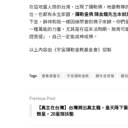
在這地靈人傑的台灣，出現了彌勒佛，祂要教導
位，也都有永生家園。
彌勒皇佛
陳金龍先生本就
下坐，靜待和我一樣因緣際會的佛子來歸。你們
一種萬能的力量，尤其是在這末法時期，無常可
證菩提」，自己一定能成神成佛。
以上內容由《宇宙彌勒皇教基金會》協製
Tags:
優曇婆羅花
宇宙彌勒皇教
觀世音菩薩
觀
Previous Post
【真主在台灣】台灣將出真主龍，皇天降下紫
微星，28星宿扶聖