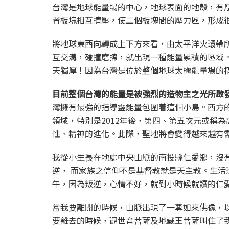
台灣是地球能量場的中心，地球表面的地殼，有
者板塊相互擠壓，使二個板塊間的壓力區，形成
將地球東西向轉成上下方來看，由太平洋火環帶
互交溝，碰撞磨擦，就出現一種能量累積的區域
天獨厚！因為台灣是位於整個地球太極能量場的
目前整個台灣的能量是被強烈的造物主之光所啟
灣擁有最強的指導靈能量包圍着這個小島。西方
領域，特別是2012年後，第四、第五次元或稱
性、精神的進化。此際，聖地將會變得越來越有
我從小生長在地處中央山脈的南投縣仁愛鄉，沒
逆， 而家族之信仰不是基督教就是天主教。生活
午，因為叛逆，心情不好，就到小時候就讀的仁
當我要離開的時候，山脈出現了一尊如來佛像，
要離去的時候，觀世音菩薩及地藏王菩薩叫住了我