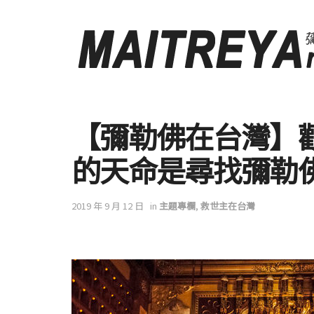
【彌勒佛在台灣】
的天命是尋找彌勒
2019 年 9 月 12 日
in
主題專欄
,
救世主在台灣