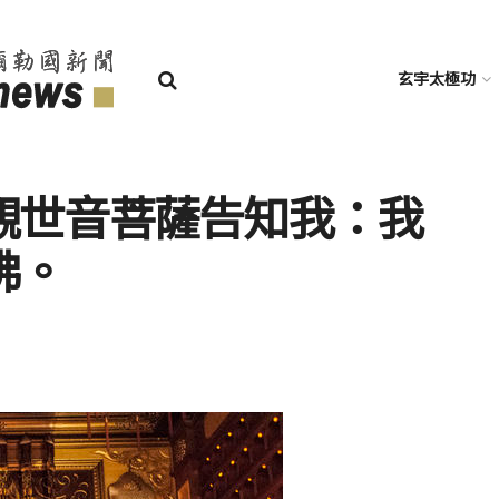
玄宇太極功
觀世音菩薩告知我：我
佛。