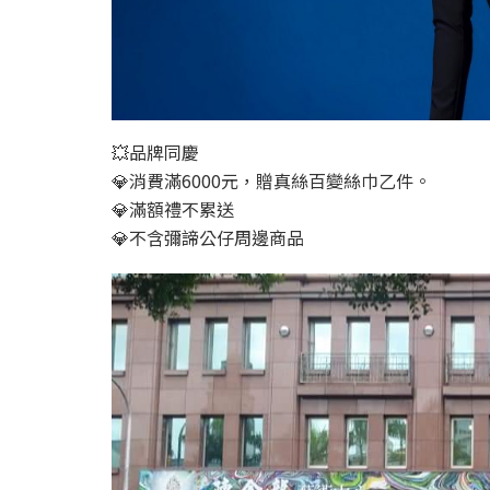
💥品牌同慶
💎消費滿6000元，贈真絲百變絲巾乙件。
💎滿額禮不累送
💎不含彌諦公仔周邊商品