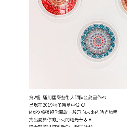
第2響: 運用國際藝術大師陳金龍畫作🎨
呈現在2019秋冬篇章中👕 🧥
MXPX將帶領你開啟一段飛向未來的時光旅程
找出屬於你的那束閃耀光芒🌟🌟
陳金龍美術館敬邀你一起來🤗🤗