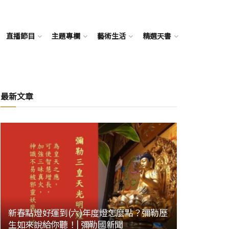
直播節目
主題專欄
藝術生活
精選天書
最新文章
新春點燈好運到(六)年度燈怎麼點？彌勒歷
生如來說給你聽！| 彌勒國新聞