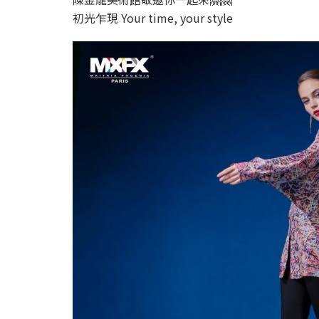
初光乍現 Your time, your style