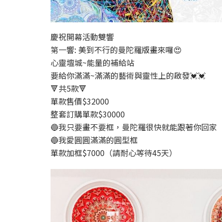
慶祝開幕活動雙響
第一響: 美到不行的曼陀羅版畫來囉😍
心靈壇城~能量的補給站
要給你滿滿~滿滿的藝術與靈性上的啟發💓💓
🔻共5款🔻
單款售價$32000
整套訂購單款$30000
🔵我只要畫不要框，曼陀羅很快就能跟著你回家
🔵我愛圓圓滿滿的圓型框
單款加框$7000（請耐心等待45天）