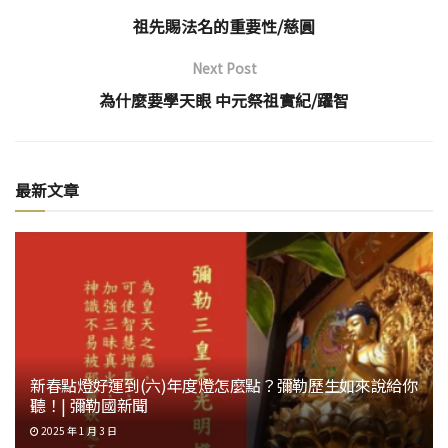
祖先賜法名的重要性/慈圓
Next Post
為什麼要學天眼 中元祭祖實紀/躍智
最新文章
新春點燈好運到(六)年度燈怎麼點？彌勒歷生如來說給你
聽！| 彌勒國新聞
2025 年 1 月 3 日