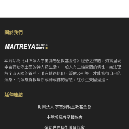
關於我們
本網站為《財團法人宇宙彌勒皇教基金會》經營之媒體，如實呈現
宇宙彌勒淨土國的神人類生活。一般人有三維空間的慣性，無法理
解宇宙天國的蒼芎，唯有透過信仰、皈依及引導，才能修得自己的
法身，而法身將教導你成神成佛的智慧，往永生天國邁進。
延伸連結
財團法人 宇宙彌勒皇教基金會
中華塔羅牌星相協會
彌勒世界藝術博覽協會