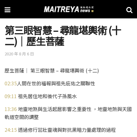
第三眼智慧 – 尋龍堪輿術 (十
二)│歷生菩薩
2020 年 8 月 6 日
歷生菩薩│ 第三眼智慧 – 尋龍堪輿術 (十二)
02:35
人間在世的福報與祖先庇佑之關聯性
09:11
祖先居住地和後代子孫風水
13:36
地靈地煞與生活起居影響之重要性 ，地靈地煞與天國
軌道空間的調整
24:15
透過修行茁壯靈魂與對抗黑暗力量處理的過程