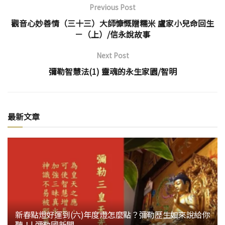
Previous Post
觀音心妙善情（三十三）大師慷慨贈糯米 盧家小兒命回生
－（上）/信永說故事
Next Post
彌勒智慧法(1) 靈魂的永生家園/智明
最新文章
新春點燈好運到(六)年度燈怎麼點？彌勒歷生如來說給你
聽！| 彌勒國新聞