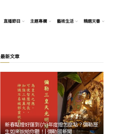
直播節目
主題專欄
藝術生活
精選天書
最新文章
新春點燈好運到(六)年度燈怎麼點？彌勒歷
生如來說給你聽！| 彌勒國新聞