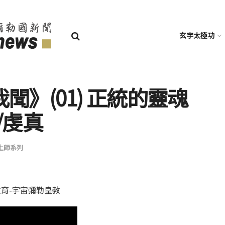
玄宇太極功
》(01) 正統的靈魂
/虔真
上師系列
教育-宇宙彌勒皇教