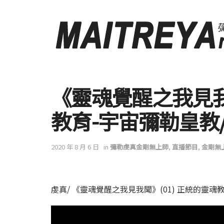
《靈魂覺醒之我見我聞
教育-宇宙彌勒皇教
2020 年 8 月 6 日
in
彌勒虔真金剛無上師
,
直播節目
,
金剛無
虔真/ 《靈魂覺醒之我見我聞》(01) 正統的靈魂