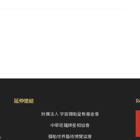
延伸連結
R
財團法人 宇宙彌勒皇教基金會
中華塔羅牌星相協會
，
彌勒世界藝術博覽協會
空