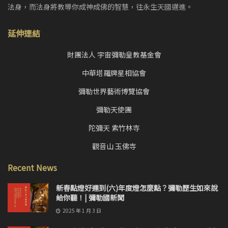
法身，而法身將教導你成神成佛的智慧，往永生天國邁進。
延伸連結
財團法人 宇宙彌勒皇教基金會
中華塔羅牌星相協會
彌勒世界藝術博覽協會
彌勒天使團
陀彌天 紫竹林寺
觀音山 玉佛寺
Recent News
新春點燈好運到(六)年度燈怎麼點？彌勒歷生如來說
給你聽！| 彌勒國新聞
2025 年 1 月 3 日