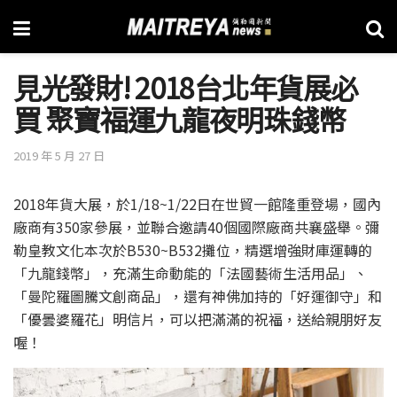
見光發財! 2018台北年貨展必
買 聚寶福運九龍夜明珠錢幣
2019 年 5 月 27 日
2018年貨大展，於1/18~1/22日在世貿一館隆重登場，國內
廠商有350家參展，並聯合邀請40個國際廠商共襄盛舉。彌
勒皇教文化本次於B530~B532攤位，精選增強財庫運轉的
「九龍錢幣」，充滿生命動能的「法國藝術生活用品」、
「曼陀羅圖騰文創商品」，還有神佛加持的「好運御守」和
「優曇婆羅花」明信片，可以把滿滿的祝福，送給親朋好友
喔！