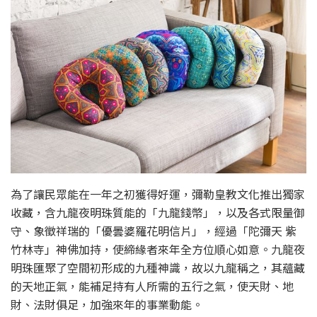
為了讓民眾能在一年之初獲得好運，彌勒皇教文化推出獨家
收藏，含九龍夜明珠質能的「九龍錢幣」，以及各式限量御
守、象徵祥瑞的「優曇婆羅花明信片」，經過「陀彌天 紫
竹林寺」神佛加持，使締緣者來年全方位順心如意。九龍夜
明珠匯聚了空間初形成的九種神識，故以九龍稱之，其蘊藏
的天地正氣，能補足持有人所需的五行之氣，使天財、地
財、法財俱足，加強來年的事業動能。